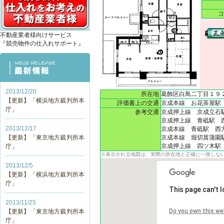
不動産業者様向けサービス
『競売物件の仕入れサポート』
2013/12/20
所在地
葛飾区白鳥二丁目１９
【更新】「横浜地方裁判所本
評価書上の交通
京成本線　お花茶屋駅
庁」
参考交通
京成押上線　京成立石駅　
京成押上線　青砥駅　西方
2013/12/17
京成本線　青砥駅　西方　1
【更新】「東京地方裁判所本
京成本線　堀切菖蒲園駅　
庁」
※表示される地図は、実際の所在地と正確に一致しな
2013/12/5
【更新】「横浜地方裁判所本
庁」
This page can't 
2013/11/25
Do you own this we
【更新】「東京地方裁判所本
庁」